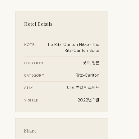
Hotel Details
The Ritz-Carlton Nikko · The
HOTEL
Ritz-Carlton Suite
닛코, 일본
LOCATION
Ritz-Carlton
CATEGORY
더 리츠칼튼 스위트
STAY
2022년 11월
VISITED
Share