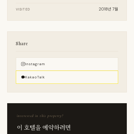
2018년 7월
VISITED
Share
Instagram
KakaoTalk
interested in this property?
이 호텔을 예약하려면