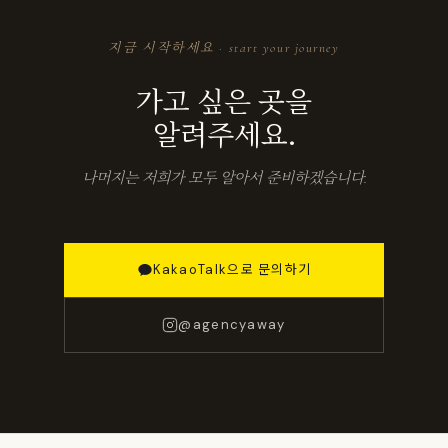
지금 시작하세요 · start your journey
가고 싶은 곳을
알려주세요.
나머지는 저희가 모두 알아서 준비하겠습니다.
KakaoTalk으로 문의하기
@agencyaway