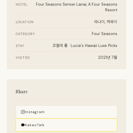
Four Seasons Sensei Lanai, A Four Seasons
HOTEL
Resort
라나이, 하와이
LOCATION
Four Seasons
CATEGORY
코엘레 룸 · Lucia's Hawaii Luxe Picks
STAY
2021년 7월
VISITED
Share
Instagram
KakaoTalk