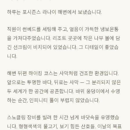
하루는 포시즌스 라나이 해변에서 보냈습니다.
직원이 썬베드를 세팅해 주고, 얼음이 가득한 냉보온통
을 가져다주었습니다. 리조트 곳곳에 작은 나무 볼에 담
긴 선크림이 비치되어 있었습니다. 그 디테일이 좋았습
니다.
해변 뒤편 하이킹 코스는 사막처럼 건조한 환경입니다.
앞으로는 투명한 바다, 뒤로는 사막 — 그 분리되지 않은
두 세계가 한 공간에 공존합니다. 바위 웅덩이에서 수영
하는 순간, 인피니티 풀이 부럽지 않았습니다.
스노클링 장비를 빌려 한 시간 넘게 바닷속을 유영했습
니다. 형형색색의 물고기, 보기 힘든 산호들. 이날의 목표