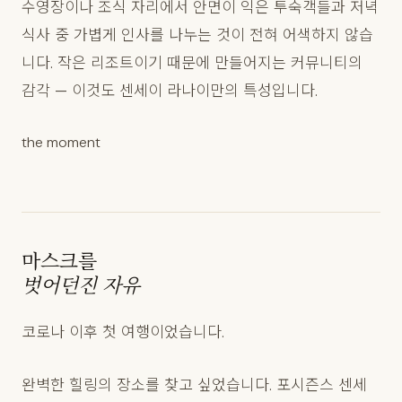
수영장이나 조식 자리에서 안면이 익은 투숙객들과 저녁
식사 중 가볍게 인사를 나누는 것이 전혀 어색하지 않습
니다. 작은 리조트이기 때문에 만들어지는 커뮤니티의
감각 — 이것도 센세이 라나이만의 특성입니다.
the moment
마스크를
벗어던진 자유
코로나 이후 첫 여행이었습니다.
완벽한 힐링의 장소를 찾고 싶었습니다. 포시즌스 센세