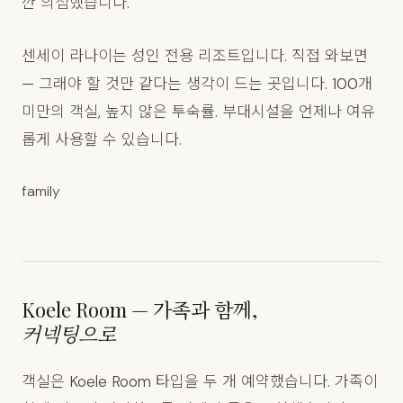
깐 의심했습니다.
센세이 라나이는 성인 전용 리조트입니다. 직접 와보면
— 그래야 할 것만 같다는 생각이 드는 곳입니다. 100개
미만의 객실, 높지 않은 투숙률. 부대시설을 언제나 여유
롭게 사용할 수 있습니다.
family
Koele Room — 가족과 함께,
커넥팅으로
객실은 Koele Room 타입을 두 개 예약했습니다. 가족이