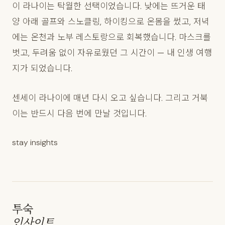
이 라나이는 탁월한 선택이었습니다. 낮에는 뜨거운 태
양 아래 골프와 스노클링, 하이킹으로 온몸을 썼고, 저녁
에는 온천과 노부 레스토랑으로 회복했습니다. 마스크를
벗고, 두려움 없이 자유로웠던 그 시간이 — 내 인생 여행
지가 되었습니다.
센세이 라나이에 매년 다시 오고 싶습니다. 그리고 거북
이는 반드시 다음 번에 만날 것입니다.
stay insights
투숙
인사이트