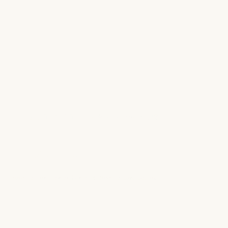
라나이, 하와이 · Four Seasons · 2021년 7월
포시즌스 센세이 라나이
코엘레 룸
Four Seasons Sensei Lanai, A Four Seasons Resort