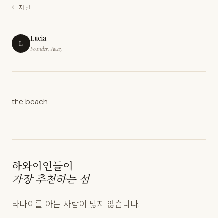
저널
Lucia
L
Founder, Away
the beach
하와이인들이
가장 추천하는 섬
라나이를 아는 사람이 많지 않습니다.