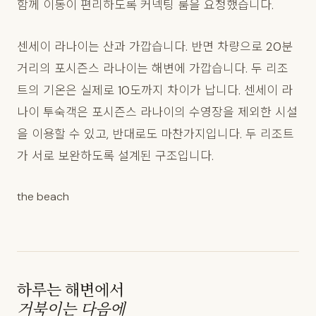
함께 이동이 편리하도록 커넥팅 룸을 요청했습니다.
센세이 라나이는 산과 가깝습니다. 반면 차량으로 20분
거리의 포시즌스 라나이는 해변에 가깝습니다. 두 리조
트의 기온은 실제로 10도까지 차이가 납니다. 센세이 라
나이 투숙객은 포시즌스 라나이의 수영장을 제외한 시설
을 이용할 수 있고, 반대로도 마찬가지입니다. 두 리조트
가 서로 보완하도록 설계된 구조입니다.
the beach
하루는 해변에서
거북이는 다음에