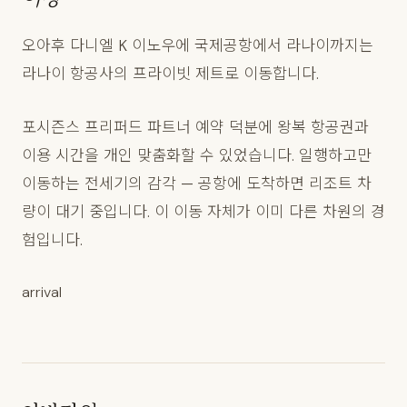
오아후 다니엘 K 이노우에 국제공항에서 라나이까지는
라나이 항공사의 프라이빗 제트로 이동합니다.
포시즌스 프리퍼드 파트너 예약 덕분에 왕복 항공권과
이용 시간을 개인 맞춤화할 수 있었습니다. 일행하고만
이동하는 전세기의 감각 — 공항에 도착하면 리조트 차
량이 대기 중입니다. 이 이동 자체가 이미 다른 차원의 경
험입니다.
arrival