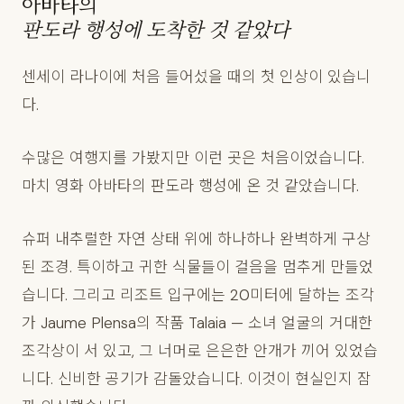
아바타의
판도라 행성에 도착한 것 같았다
센세이 라나이에 처음 들어섰을 때의 첫 인상이 있습니
다.
수많은 여행지를 가봤지만 이런 곳은 처음이었습니다.
마치 영화 아바타의 판도라 행성에 온 것 같았습니다.
슈퍼 내추럴한 자연 상태 위에 하나하나 완벽하게 구상
된 조경. 특이하고 귀한 식물들이 걸음을 멈추게 만들었
습니다. 그리고 리조트 입구에는 20미터에 달하는 조각
가 Jaume Plensa의 작품 Talaia — 소녀 얼굴의 거대한
조각상이 서 있고, 그 너머로 은은한 안개가 끼어 있었습
니다. 신비한 공기가 감돌았습니다. 이것이 현실인지 잠