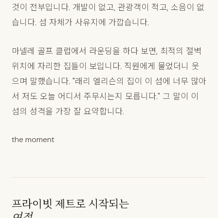
것이 전부입니다. 개발이 없고, 관광객이 적고, 소음이 없
습니다. 섬 자체가 사유지에 가깝습니다.
마넬레 골프 클럽에서 라운딩을 하다 보면, 최적의 절벽
위치에 자리한 집들이 보입니다. 직원에게 물었더니 웃
으며 말했습니다. "래리 엘리슨의 집이 이 섬에 너무 많아
서 저도 오늘 어디서 주무시는지 모릅니다." 그 말이 이
섬의 성격을 가장 잘 요약합니다.
the moment
프라이빗 제트로 시작되는
여정