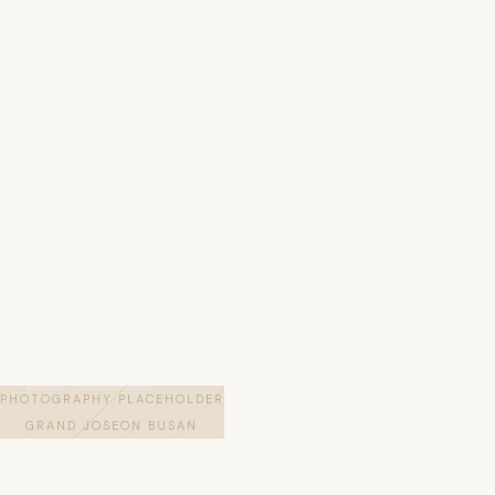
부산 · Grand Joseon · 2023년 7월
그랜드 조선 부산
프리미어 룸
Grand Joseon Busan
PHOTOGRAPHY PLACEHOLDER
GRAND JOSEON BUSAN