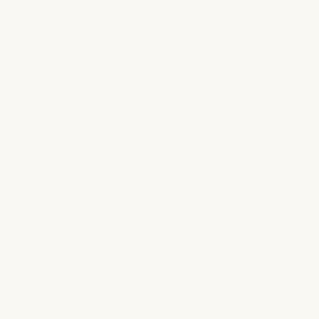
발리, 인도네시아 · Four Seasons · 2022년 5월
포시즌스 리조
란 베이
짐바란 베이 
Four Seasons Resort Bali at Jimbaran Bay