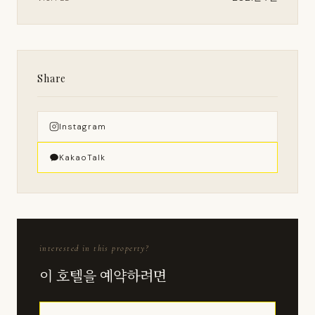
Share
Instagram
KakaoTalk
interested in this property?
이 호텔을 예약하려면